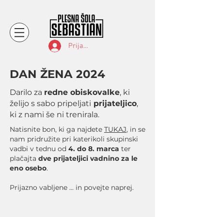
Prijava
DAN ŽENA 2024
Darilo za
redne obiskovalke
, ki
želijo s sabo pripeljati
prijateljico
,
ki z nami še ni trenirala.
Natisnite bon, ki ga najdete
TUKAJ
, in se
nam pridružite pri katerikoli skupinski
vadbi v tednu od
4. do 8. marca
ter
plačajta
dve prijateljici vadnino za le
eno osebo
.
Prijazno vabljene ... in povejte naprej.