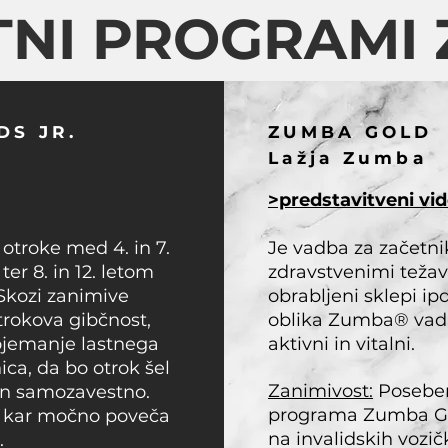
NI PROGRAMI
DS JR.
ZUMBA GOLD
Lažja Zumba
>predstavitveni vi
 otroke med 4. in 7.
Je vadba za začetnike
er 8. in 12. letom
zdravstvenimi težav
Skozi zanimive
obrabljeni sklepi ip
otrokova gibčnost,
oblika Zumba® vadbe 
dojemanje lastnega
aktivni in vitalni.
ica, da bo otrok šel
Zanimivost:
Poseben
 in samozavestno.
programa Zumba Gol
o, kar močno poveča
na invalidskih vozič
.