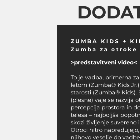
DODAT
ZUMBA KIDS + KI
Zumba za otroke
>predstavitveni video<
To je vadba, primerna za
letom (Zumba® Kids Jr.) t
starosti (Zumba® Kids). 
(plesne) vaje se razvija 
percepcija prostora in 
telesa – najboljša popotn
skozi življenje suvereno
Otroci hitro napredujej
njihovo veselje do vadbe