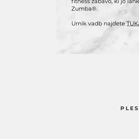
fitness zabavo, ki jo la
Zumba®.
Urnik vadb najdete
TUK
PLES