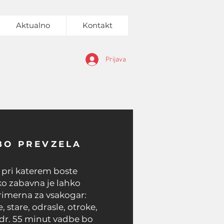
Aktualno
Kontakt
Prijava
BO PREVZELA
 pri katerem boste
ko zabavna je lahko
primerna za vsakogar:
 stare, odrasle, otroke,
idr. 55 minut vadbe bo