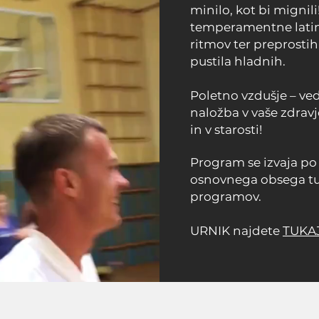
minilo, kot bi mignil
temperamentne latin
ritmov ter preprostih
pustila hladnih.
Poletno vzdušje – ve
naložba v vaše zdravj
in v starosti!
Program se izvaja p
osnovnega obsega tu
programov
.
URNIK najdete
TUKA