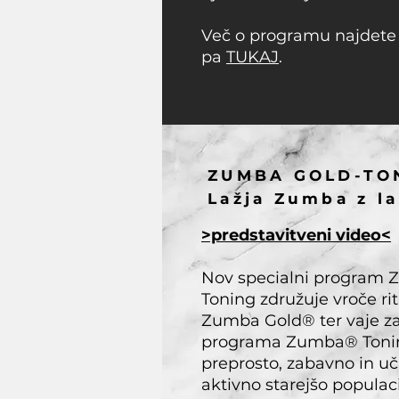
Več o programu najdet
pa
TUKAJ
.
ZUMBA GOLD-TO
Lažja Zumba z l
>predstavitveni video<
Nov specialni program
Toning združuje vroče r
Zumba Gold® ter vaje za 
programa Zumba® Tonin
preprosto, zabavno in uč
aktivno starejšo populaci