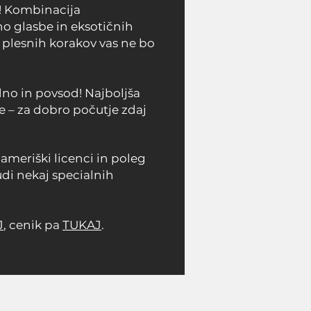
i! Kombinacija
o glasbe in eksotičnih
 plesnih korakov vas ne bo
dno in povsod! Najboljša
e – za dobro počutje zdaj
o
ameriški licenci
in poleg
di nekaj
specialnih
J
, cenik pa
TUKAJ
.