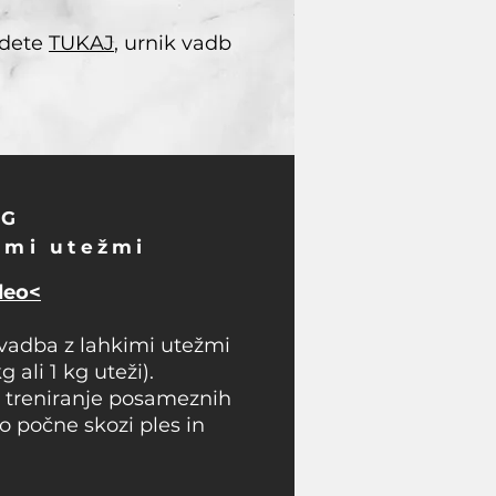
jdete
TUKAJ
, urnik vadb
NG
imi utežmi
deo<
vadba z lahkimi utežmi
kg ali 1 kg uteži).
 treniranje posameznih
to počne skozi ples in