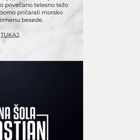
o povečano telesno težo
bomo pričarali morsko
pomenu besede.
e
TUKAJ
.