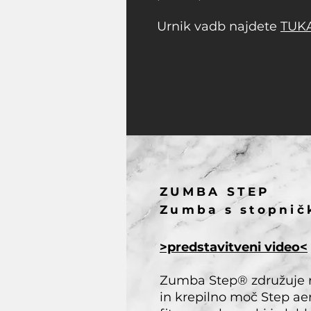
Urnik vadb najdete
TUK
ZUMBA STEP
Zumba s stopnič
>predstavitveni video<
Zumba Step® združuje n
in krepilno moč Step ae