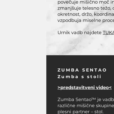
povečuje mišično moč in 
zmanjšuje telesno težo,
okretnost, držo, koordina
vzpodbuja miselne proc
Urnik vadb najdete
TUK
ZUMBA SENTAO
Zumba s stoli
>predstavitveni video<
Zumba Sentao™ je vadba s
različne mišične skupine
plesni partner – stol.