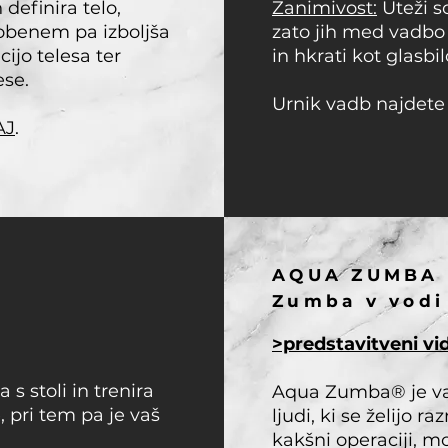
definira telo,
Zanimivost:
Uteži s
 obenem pa izboljša
zato jih med vadbo
cijo telesa ter
in hkrati kot glasbil
ese.
Urnik vadb najdet
AJ
.
AQUA ZUMBA
Zumba v vodi
>predstavitveni vi
 stoli in trenira
Aqua Zumba® je va
, pri tem pa je vaš
ljudi, ki se želijo r
kakšni operaciji, mo