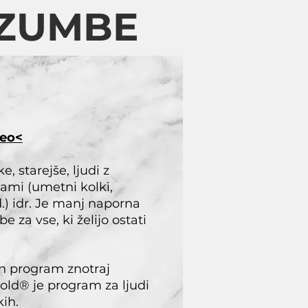
 ZUMBE
deo<
, starejše, ljudi z
ami (umetni kolki,
d.) idr. Je manj naporna
za vse, ki želijo ostati
 program znotraj
d® je program za ljudi
kih.