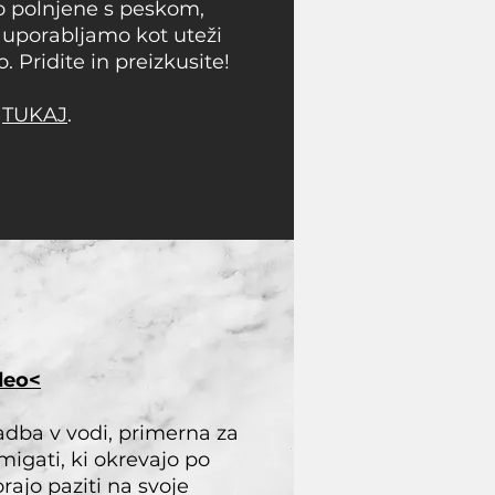
o polnjene s peskom,
 uporabljamo kot uteži
o. Pridite in preizkusite!
e
TUKAJ
.
deo<
dba v vodi, primerna za
azmigati, ki okrevajo po
rajo paziti na svoje