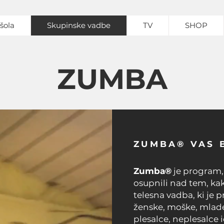
šola
Skupinske vadbe
TV
SHOP
ZUMBA
ZUMBA® VAS 
Zumba®
je program,
osupnili nad tem, ka
telesna vadba, ki je 
ženske, moške, mlade,
plesalce, neplesalce 