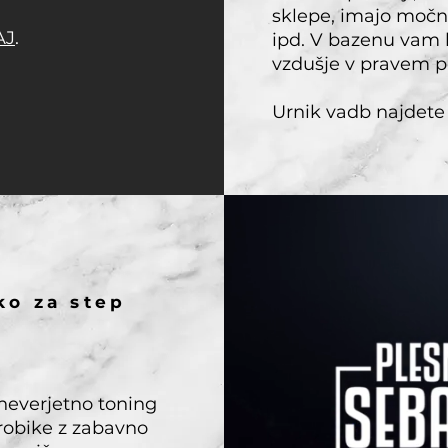
sklepe, imajo močn
AJ
.
ipd. V bazenu vam 
vzdušje v pravem 
Urnik vadb najdet
ko za step
everjetno toning
robike z zabavno