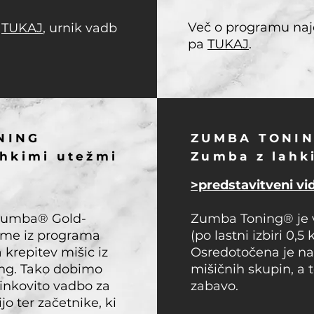
Več o programu na
e
TUKAJ
, urnik vadb
pa
TUKAJ
.
NING
ZUMBA TONI
ahkimi utežmi
Zumba z lahk
>predstavitveni vi
 Zumba® Gold-
Zumba Toning® je 
itme iz programa
(po lastni izbiri 0,5 
krepitev mišic iz
Osredotočena je na
g. Tako dobimo
mišičnih skupin, a 
inkovito vadbo za
zabavo.
jo ter začetnike, ki