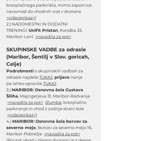
brezplačnega parkirišča, mimo zapornice
naravnost do vhodnih vrat v dvorane
>videoprikaz<
)
2.) NADOMESTNI IN DODATNI
TRENINGI:
Unifit Pristan
, Koroška 33,
Maribor-Lent
>
navodila za pot
<
SKUPINSKE VADBE za odrasle
(Maribor, Šentilj v Slov. goricah,
Celje)
Podrobnosti
o skupinskih vadbah za
odrasle najdete
TUKAJ
,
prijavo
nanje
pa
lahko opravite
TUKAJ
.
3.)
MARIBOR:
Osnovna šola Gustava
Šiliha
, Majcigerjeva 31, Maribor-Radvanje
>
navodila za pot
<
(
Zumba
; brezplačno
parkiranje in vhod z zadnje strani šole
>videoprikaz<
)
4.)
MARIBOR:
Osnovna šola borcev za
severno mejo
, Borcev za severno mejo 16,
Maribor-Pobrežje
>
navodila za pot
<
(
Pound
; vhod v plesno dvorano je z desne