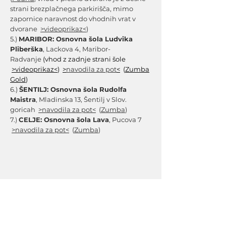
strani brezplačnega parkirišča, mimo
zapornice naravnost do vhodnih vrat v
dvorane
>videoprikaz<
)
5.)
MARIBOR: Osnovna šola Ludvika
Pliberška
, Lackova 4, Maribor-
Radvanje
(vhod z zadnje strani šole
>videoprikaz<
)
>
navodila za pot
<
(
Zumba
Gold
)
6.)
ŠENTILJ:
Osnovna šola Rudolfa
Maistra
, Mladinska 13, Šentilj v Slov.
goricah
>
navodila za pot
<
(
Zumba
)
7.)
CELJE: Osnovna šola Lava
, Pucova 7
>
navodila za pot
<
(
Zumba
)​