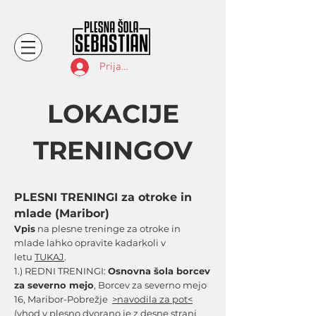
Prijava
LOKACIJE
TRENINGOV
PLESNI TRENINGI za otroke in
mlade (Maribor)
Vpis
na plesne treninge za otroke in
mlade lahko opravite kadarkoli v
letu
TUKAJ
.
1.) REDNI TRENINGI:
Osnovna šola borcev
za severno mejo
, Borcev za severno mejo
16, Maribor-Pobrežje
>navodila za pot<
(vhod v plesno dvorano je z desne strani