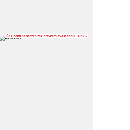
Če z nami še ne treniraš, prevzemi svoje darilo
TUKAJ
.